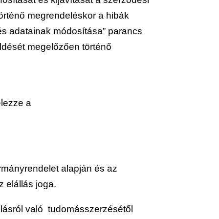
történő megrendeléskor a hibák
zés adatainak módosítása” parancs
üldését megelőzően történő
elezze a
ormányrendelet alapján és az
z elállás joga.
lállásról való tudomásszerzésétől