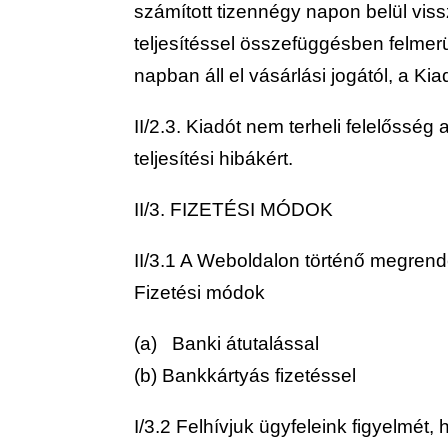
számított tizennégy napon belül vissz
teljesítéssel összefüggésben felmer
napban áll el vásárlási jogától, a Kia
II/2.3. Kiadót nem terheli felelőss
teljesítési hibákért.
II/3. FIZETÉSI MÓDOK
II/3.1 A Weboldalon történő megrend
Fizetési módok
(a) Banki átutalással
(b) Bankkártyás fizetéssel
I/3.2 Felhívjuk ügyfeleink figyelmét,