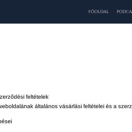
FŐOLDAL
PODCA
erződési feltételek
eboldalának általános vásárlási feltételei és a sze
pései