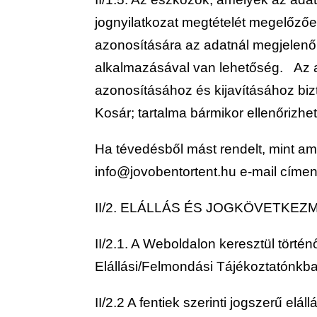
jognyilatkozat megtételét megelőzőe
azonosítására az adatnál megjelenő 
alkalmazásával van lehetőség. Az a
azonosításához és kijavításához biz
Kosár; tartalma bármikor ellenőrizhet
Ha tévedésből mást rendelt, mint amit
info@jovobentortent.hu
e-mail címe
II/2. ELÁLLÁS ÉS JOGKÖVETKEZ
II/2.1. A Weboldalon keresztül tört
Elállási/Felmondási Tájékoztatónkban 
II/2.2 A fentiek szerinti jogszerű el