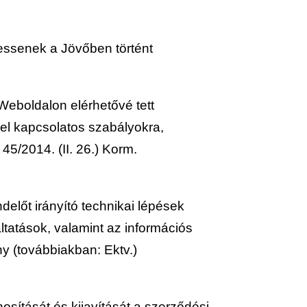
zhessenek a Jövőben történt
a Weboldalon elérhetővé tett
kel kapcsolatos szabályokra,
45/2014. (II. 26.) Korm.
előt irányító technikai lépések
tatások, valamint az információs
y (továbbiakban: Ektv.)
osítását és kijavítását a szerződési