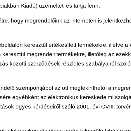
iakban Kiadó) üzemelteti és tartja fenn.
t létre, hogy megrendelőink az interneten is jelentke
Weboldalon keresztül értékesített termékekre, illetve 
n keresztül megrendelt termékekre, illetőleg az ezek
ozás közötti szerződések részletes szabályairól szóló 
delő szempontjából az ott megtekinthető, a megrend
sére egyébként az elektronikus kereskedelmi szolgál
ások egyes kérdéseiről szóló 2001. évi CVIII. törvén
ok elektronikus rögzítése során felmerülő hibák azon