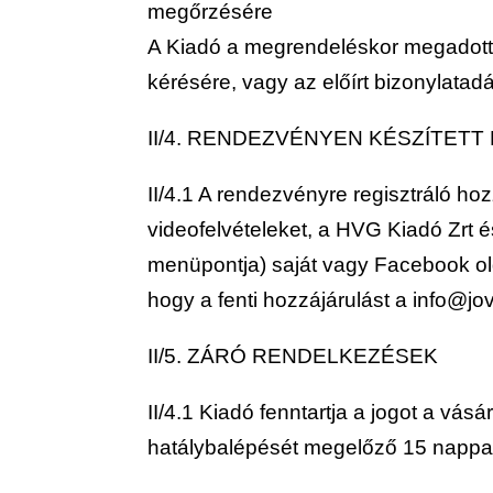
megőrzésére
A Kiadó a megrendeléskor megadott sz
kérésére, vagy az előírt bizonylatadá
II/4. RENDEZVÉNYEN KÉSZÍTETT
II/4.1 A rendezvényre regisztráló ho
videofelvételeket, a HVG Kiadó Zrt é
menüpontja) saját vagy Facebook olda
hogy a fenti hozzájárulást a
info@jo
II/5. ZÁRÓ RENDELKEZÉSEK
II/4.1 Kiadó fenntartja a jogot a vás
hatálybalépését megelőző 15 nappal