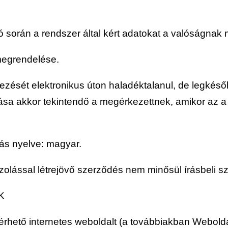
ó során a rendszer által kért adatokat a valóságnak
egrendelése.
sét elektronikus úton haladéktalanul, de legkésőbb
sa akkor tekintendő a megérkezettnek, amikor az a 
ás nyelve: magyar.
zolással létrejövő szerződés nem minősül írásbeli 
K
 elérhető internetes weboldalt (a továbbiakban Webol