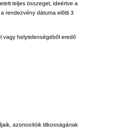
etett teljes összeget, ideértve a
 a rendezvény dátuma előtti 3
ól vagy helytelenségéből eredő
djaik, azonosítóik titkosságának