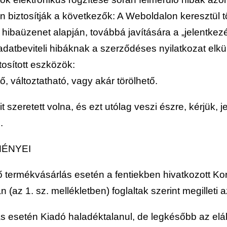
n biztosítják a következők: A Weboldalon keresztül 
hibaüzenet alapján, továbbá javítására a „jelentke
datbeviteli hibáknak a szerződéses nyilatkozat elk
tosított eszközök:
ő, változtatható, vagy akár törölhető.
 szeretett volna, és ezt utólag veszi észre, kérjük, j
n.
MÉNYEI
énő termékvásárlás esetén a fentiekben hivatkozott K
(az 1. sz. mellékletben) foglaltak szerint megilleti a
állás esetén Kiadó haladéktalanul, de legkésőbb az e