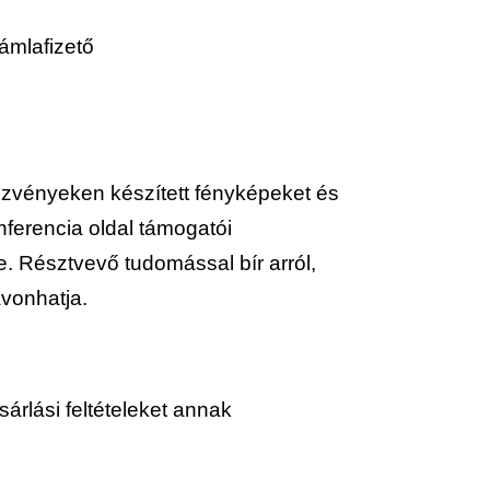
ámlafizető
dezvényeken készített fényképeket és
nferencia oldal támogatói
e. Résztvevő tudomással bír arról,
avonhatja.
sárlási feltételeket annak