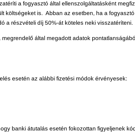
atéríti a fogyasztó által ellenszolgáltatásként megfiz
ült költségeket is. Abban az esetben, ha a fogyasztó
dó a részvételi díj 50%-át köteles neki visszatéríteni.
ég a megrendelő által megadott adatok pontatlanságáb
elés esetén az alábbi fizetési módok érvényesek:
 hogy banki átutalás esetén fokozottan figyeljenek kó