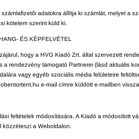
ámlafizetői adatokra állítja ki számlát, melyet a sz
si kötelem szerint küld ki.
 HANG- ÉS KÉPFELVÉTEL
zzájárul, hogy a HVG Kiadó Zrt. által szervezett ren
s a rendezvény támogató Partnerei (lásd aktuális ko
lára vagy egyéb szociális média felületeire feltölts
vobentortent.hu
e-mail címre küldött e-mailben vissz
árlási feltételek módosítására. A Kiadó a módosított vá
 közzéteszi a Weboldalon.