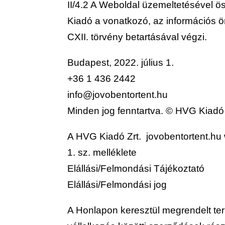
II/4.2 A Weboldal üzemeltetésével 
Kiadó a vonatkozó, az információs ö
CXII. törvény betartásával végzi.
Budapest, 2022. július 1.
+36 1 436 2442
info@jovobentortent.hu
Minden jog fenntartva. © HVG Kiadó 
A HVG Kiadó Zrt. jovobentortent.hu w
1. sz. melléklete
Elállási/Felmondási Tájékoztató
Elállási/Felmondási jog
A Honlapon keresztül megrendelt term